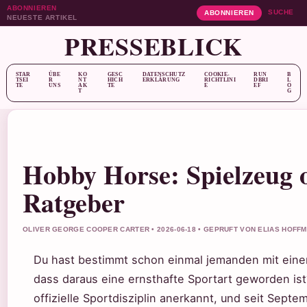
ABONNIEREN
SUCHE
ABONNIEREN
NEUESTE ARTIKEL
PRESSEBLICK
STAR
ÜBE
KO
GESC
DATENSCHUTZ
COOKIE-
RUN
B
TSEI
R
NT
HICH
ERKLÄRUNG
RICHTLINI
DBRI
L
TE
UNS
AK
TE
E
EF
O
T
G
Hobby Horse: Spielzeug 
Ratgeber
OLIVER GEORGE COOPER CARTER • 2026-06-18 • GEPRUFT VON ELIAS HOFF
Du hast bestimmt schon einmal jemanden mit eine
dass daraus eine ernsthafte Sportart geworden ist?
offizielle Sportdisziplin anerkannt, und seit Sept