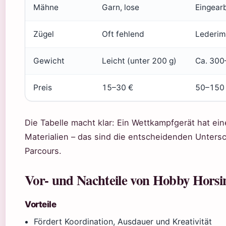
Mähne
Garn, lose
Eingearb
Zügel
Oft fehlend
Lederimi
Gewicht
Leicht (unter 200 g)
Ca. 300
Preis
15–30 €
50–150
Die Tabelle macht klar: Ein Wettkampfgerät hat ein
Materialien – das sind die entscheidenden Unters
Parcours.
Vor- und Nachteile von Hobby Horsi
Vorteile
Fördert Koordination, Ausdauer und Kreativität