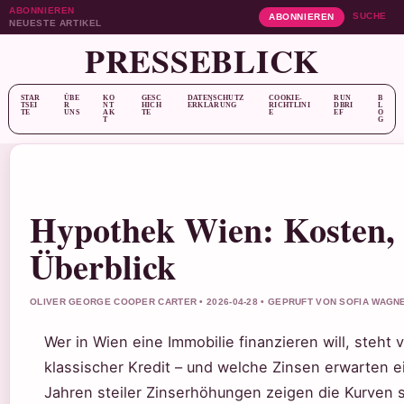
ABONNIEREN
SUCHE
ABONNIEREN
NEUESTE ARTIKEL
PRESSEBLICK
STAR
ÜBE
KO
GESC
DATENSCHUTZ
COOKIE-
RUN
B
TSEI
R
NT
HICH
ERKLÄRUNG
RICHTLINI
DBRI
L
TE
UNS
AK
TE
E
EF
O
T
G
Hypothek Wien: Kosten,
Überblick
OLIVER GEORGE COOPER CARTER • 2026-04-28 • GEPRUFT VON SOFIA WAGN
Wer in Wien eine Immobilie finanzieren will, steht
klassischer Kredit – und welche Zinsen erwarten e
Jahren steiler Zinserhöhungen zeigen die Kurven s