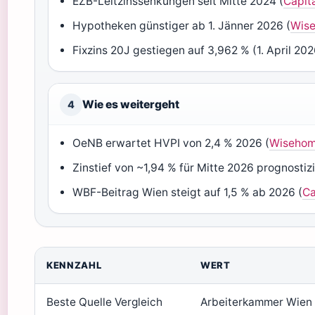
EZB-Leitzinssenkungen seit Mitte 2024 (
Capit
Hypotheken günstiger ab 1. Jänner 2026 (
Wis
Fixzins 20J gestiegen auf 3,962 % (1. April 202
Wie es weitergeht
4
OeNB erwartet HVPI von 2,4 % 2026 (
Wiseho
Zinstief von ~1,94 % für Mitte 2026 prognostizi
WBF-Beitrag Wien steigt auf 1,5 % ab 2026 (
Ca
KENNZAHL
WERT
Beste Quelle Vergleich
Arbeiterkammer Wien