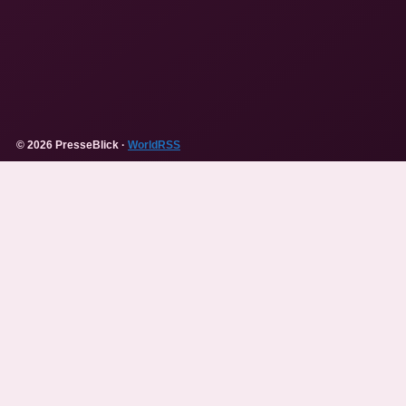
© 2026 PresseBlick ·
WorldRSS