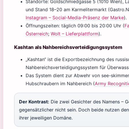
Standorte: Goldschmiedgasse 5 (1010 Wien), L
und Stand 18–20 am Karmelitermarkt (Gastro.
Instagram – Social-Media-Präsenz der Marke
).
Öffnungszeiten: täglich 09:00 bis 20:00 Uhr (
F
Österreich
;
Wolt – Lieferplattform
).
Kashtan als Nahbereichsverteidigungssystem
„Kashtan“ ist die Exportbezeichnung des russi
Nahbereichsverteidigungssystem für Überwasse
Das System dient zur Abwehr von see-skimmen
Hubschraubern im Nahbereich (
Army Recognitio
Der Kontrast:
Die zwei Gesichter des Namens – G
gegensätzlicher nicht sein. Doch beide nutzen d
ihrer jeweiligen Domäne.