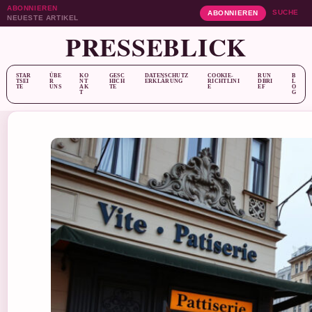
ABONNIEREN
SUCHE
ABONNIEREN
NEUESTE ARTIKEL
PRESSEBLICK
STAR
ÜBE
KO
GESC
DATENSCHUTZ
COOKIE-
RUN
B
TSEI
R
NT
HICH
ERKLÄRUNG
RICHTLINI
DBRI
L
TE
UNS
AK
TE
E
EF
O
T
G