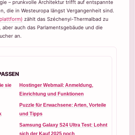
e – prunkvolle Architektur trifft auf entspannte
en, die in Westeuropa längst Vergangenheit sind.
lattform)
zählt das Széchenyi-Thermalbad zu
t, aber auch das Parlamentsgebäude und die
ucher an.
RPASSEN
e sie
Hostinger Webmail: Anmeldung,
Einrichtung und Funktionen
Puzzle für Erwachsene: Arten, Vorteile
k
und Tipps
Samsung Galaxy S24 Ultra Test: Lohnt
sich der Kauf 2025 noch