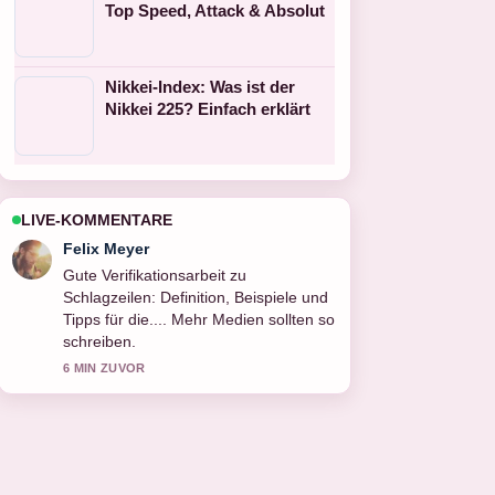
Top Speed, Attack & Absolut
Nikkei-Index: Was ist der
Nikkei 225? Einfach erklärt
LIVE-KOMMENTARE
Laura Becker
Starke Einordnung zu
Östrogenmangel: Symptome,
Ursachen und Behandlung. Das ist die
klarste Zusammenfassung, die ich
heute gesehen habe.
8 MIN ZUVOR