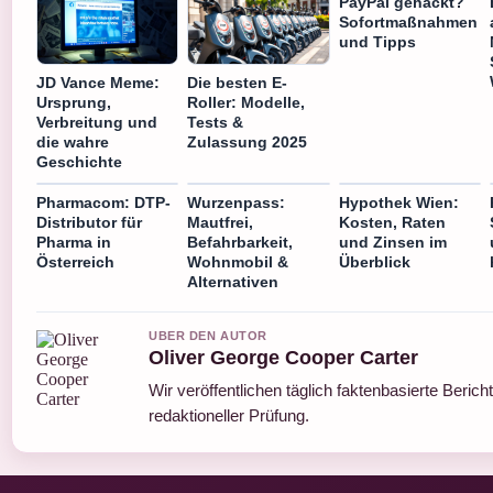
PayPal gehackt?
Sofortmaßnahmen
und Tipps
JD Vance Meme:
Die besten E-
Ursprung,
Roller: Modelle,
Verbreitung und
Tests &
die wahre
Zulassung 2025
Geschichte
Pharmacom: DTP-
Wurzenpass:
Hypothek Wien:
Distributor für
Mautfrei,
Kosten, Raten
Pharma in
Befahrbarkeit,
und Zinsen im
Österreich
Wohnmobil &
Überblick
Alternativen
UBER DEN AUTOR
Oliver George Cooper Carter
Wir veröffentlichen täglich faktenbasierte Berich
redaktioneller Prüfung.