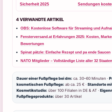
Sicherheit 2025
Sendungen koste
4 VERWANDTE ARTIKEL
OBS: Kostenlose Software für Streaming und Aufn
Fensterversand.at Erfahrungen 2025: Kosten, Marke
Bewertungen
Spinat pätzle: Einfache Rezept und pa ende Saucen
NATO Mitglieder – Vollständige Liste aller 32 Staate
Dauer einer Fußpflege bei dm:
ca. 30–60 Minuten ·
P
kosmetischen Fußpflege:
ab ca. 25 € ·
Standorte mi
Kosmetikstudio:
über 100 Filialen in DE & AT ·
Eigen
Fußpflegeprodukte:
über 30 Artikel