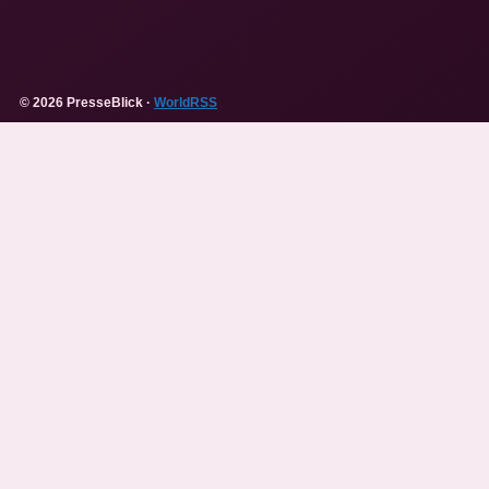
© 2026 PresseBlick ·
WorldRSS