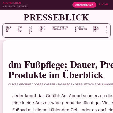
ABONNIEREN
SUCHE
ABONNIEREN
NEUESTE ARTIKEL
PRESSEBLICK
STAR
ÜBE
KO
GESC
DATENSCHUTZ
COOKIE-
RUN
B
TSEI
R
NT
HICH
ERKLÄRUNG
RICHTLINI
DBRI
L
TE
UNS
AK
TE
E
EF
O
T
G
dm Fußpflege: Dauer, Pr
Produkte im Überblick
OLIVER GEORGE COOPER CARTER • 2026-07-02 • GEPRUFT VON SOFIA WAGN
Jeder kennt das Gefühl: Am Abend schmerzen die
eine kleine Auszeit wäre genau das Richtige. Vielle
Fußbad mit einem kühlenden Gel – oder es darf ei