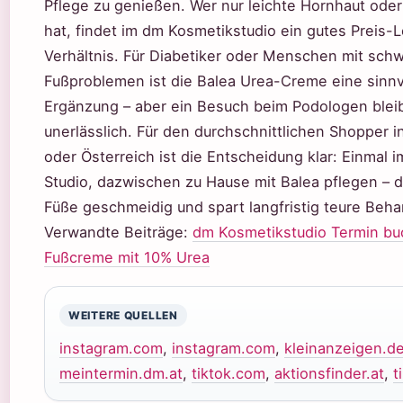
Pflege zu genießen. Wer nur leichte Hornhaut ode
hat, findet im dm Kosmetikstudio ein gutes Preis-
Verhältnis. Für Diabetiker oder Menschen mit sch
Fußproblemen ist die Balea Urea-Creme eine sinnv
Ergänzung – aber ein Besuch beim Podologen blei
unerlässlich. Für den durchschnittlichen Shopper 
oder Österreich ist die Entscheidung klar: Einmal 
Studio, dazwischen zu Hause mit Balea pflegen – d
Füße geschmeidig und spart langfristig teure Beh
Verwandte Beiträge:
dm Kosmetikstudio Termin b
Fußcreme mit 10% Urea
WEITERE QUELLEN
instagram.com
,
instagram.com
,
kleinanzeigen.d
meintermin.dm.at
,
tiktok.com
,
aktionsfinder.at
,
t