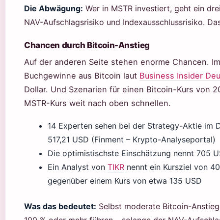
Die Abwägung:
Wer in MSTR investiert, geht ein drei
NAV-Aufschlagsrisiko und Indexausschlussrisiko. Das 
Chancen durch Bitcoin-Anstieg
Auf der anderen Seite stehen enorme Chancen. Im e
Buchgewinne aus Bitcoin laut
Business Insider De
Dollar. Und Szenarien für einen Bitcoin-Kurs von
MSTR-Kurs weit nach oben schnellen.
14 Experten sehen bei der Strategy-Aktie im 
517,21 USD (Finment – Krypto-Analyseportal)
Die optimistischste Einschätzung nennt 705 
Ein Analyst von
TIKR
nennt ein Kursziel von 4
gegenüber einem Kurs von etwa 135 USD
Was das bedeutet:
Selbst moderate Bitcoin-Anstie
100 % oder mehr führen – solange der NAV-Aufschlag 