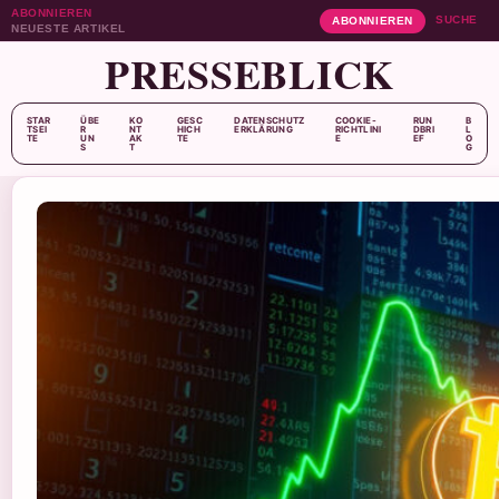
ABONNIEREN
SUCHE
ABONNIEREN
NEUESTE ARTIKEL
PRESSEBLICK
STAR
ÜBE
KO
GESC
DATENSCHUTZ
COOKIE-
RUN
B
TSEI
R
NT
HICH
ERKLÄRUNG
RICHTLINI
DBRI
L
TE
UN
AK
TE
E
EF
O
S
T
G