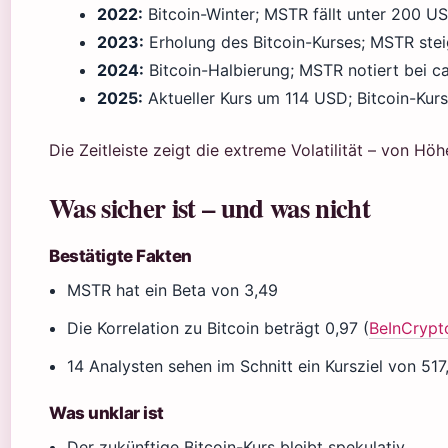
2022:
Bitcoin-Winter; MSTR fällt unter 200 U
2023:
Erholung des Bitcoin-Kurses; MSTR stei
2024:
Bitcoin-Halbierung; MSTR notiert bei c
2025:
Aktueller Kurs um 114 USD; Bitcoin-Kur
Die Zeitleiste zeigt die extreme Volatilität – von Hö
Was sicher ist – und was nicht
Bestätigte Fakten
MSTR hat ein Beta von 3,49
Die Korrelation zu Bitcoin beträgt 0,97 (
BeInCrypt
14 Analysten sehen im Schnitt ein Kursziel von 51
Was unklar ist
Der zukünftige Bitcoin-Kurs bleibt spekulativ