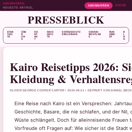
ABONNIEREN
SUCHE
ABONNIEREN
NEUESTE ARTIKEL
PRESSEBLICK
STAR
ÜBE
KO
GESC
DATENSCHUTZ
COOKIE-
RUN
B
TSEI
R
NT
HICH
ERKLÄRUNG
RICHTLINI
DBRI
L
TE
UN
AK
TE
E
EF
O
S
T
G
Kairo Reisetipps 2026: Si
Kleidung & Verhaltensre
OLIVER GEORGE COOPER CARTER • 2026-06-21 • GEPRUFT VON DANIEL BEC
Eine Reise nach Kairo ist ein Versprechen: Jahrta
Geschichte, Basare, die nie schlafen, und der Nil, 
Wüste schlängelt. Doch für alleinreisende Frauen
Vorfreude oft Fragen auf: Wie sicher ist die Stadt 