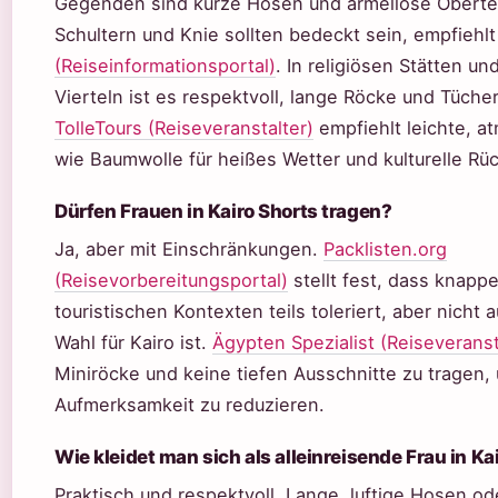
Gegenden sind kurze Hosen und ärmellose Obertei
Schultern und Knie sollten bedeckt sein, empfiehl
(Reiseinformationsportal)
. In religiösen Stätten u
Vierteln ist es respektvoll, lange Röcke und Tücher
TolleTours (Reiseveranstalter)
empfiehlt leichte, a
wie Baumwolle für heißes Wetter und kulturelle Rüc
Dürfen Frauen in Kairo Shorts tragen?
Ja, aber mit Einschränkungen.
Packlisten.org
(Reisevorbereitungsportal)
stellt fest, dass knapp
touristischen Kontexten teils toleriert, aber nicht
Wahl für Kairo ist.
Ägypten Spezialist (Reiseveranst
Miniröcke und keine tiefen Ausschnitte zu tragen
Aufmerksamkeit zu reduzieren.
Wie kleidet man sich als alleinreisende Frau in Ka
Praktisch und respektvoll. Lange, luftige Hosen od