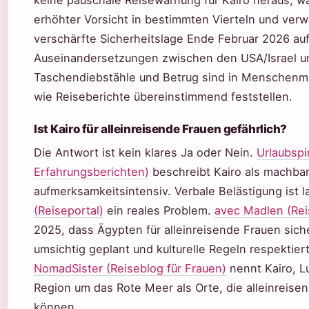
keine pauschale Reisewarnung für Kairo heraus, wa
erhöhter Vorsicht in bestimmten Vierteln und verw
verschärfte Sicherheitslage Ende Februar 2026 auf
Auseinandersetzungen zwischen den USA/Israel un
Taschendiebstähle und Betrug sind in Menschenm
wie Reiseberichte übereinstimmend feststellen.
Ist Kairo für alleinreisende Frauen gefährlich?
Die Antwort ist kein klares Ja oder Nein.
Urlaubspi
Erfahrungsberichten)
beschreibt Kairo als machbar
aufmerksamkeitsintensiv. Verbale Belästigung ist l
(Reiseportal)
ein reales Problem.
avec Madlen (Rei
2025, dass Ägypten für alleinreisende Frauen sich
umsichtig geplant und kulturelle Regeln respektier
NomadSister (Reiseblog für Frauen)
nennt Kairo, L
Region um das Rote Meer als Orte, die alleinreise
können.