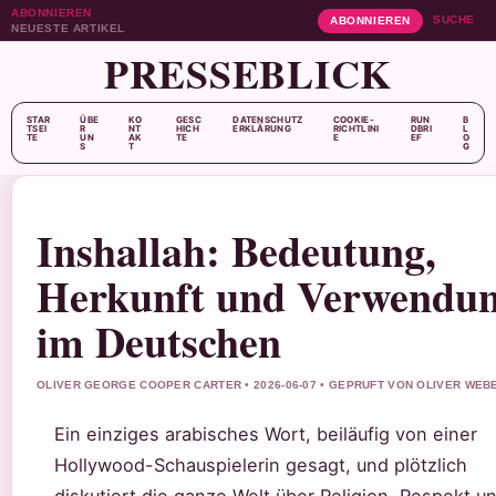
ABONNIEREN
SUCHE
ABONNIEREN
NEUESTE ARTIKEL
PRESSEBLICK
STAR
ÜBE
KO
GESC
DATENSCHUTZ
COOKIE-
RUN
B
TSEI
R
NT
HICH
ERKLÄRUNG
RICHTLINI
DBRI
L
TE
UN
AK
TE
E
EF
O
S
T
G
Inshallah: Bedeutung,
Herkunft und Verwendu
im Deutschen
OLIVER GEORGE COOPER CARTER • 2026-06-07 • GEPRUFT VON OLIVER WEB
Ein einziges arabisches Wort, beiläufig von einer
Hollywood-Schauspielerin gesagt, und plötzlich