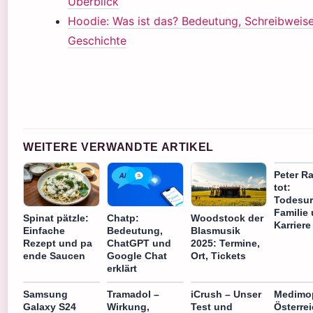
Überblick
Hoodie: Was ist das? Bedeutung, Schreibweis
Geschichte
WEITERE VERWANDTE ARTIKEL
Peter Ra
tot:
Todesur
Familie
Spinat pätzle:
Chatp:
Woodstock der
Karriere
Einfache
Bedeutung,
Blasmusik
Rezept und pa
ChatGPT und
2025: Termine,
ende Saucen
Google Chat
Ort, Tickets
erklärt
Samsung
Tramadol –
iCrush – Unser
Medimo
Galaxy S24
Wirkung,
Test und
Österrei