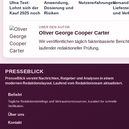
Ultra Test:
Anwendung,
Nutzererfahrungen
Versand
Lohnt sich der
Dosierung und
Lieferze
Kauf 2025 noch
Risiken
und Ver
UBER DEN AUTOR
Oliver George Cooper Carter
Wir veröffentlichen täglich faktenbasierte Berich
laufender redaktioneller Prüfung.
PRESSEBLICK
PresseBlick vereint Nachrichten, Ratgeber und Analysen in einem
modernen Redaktionslayout. Laufend vom Redaktionsteam aktualisiert.
Beliebt
Tagliche Redaktionsbriefings und Vertrauensressourcen, kuratiert fur schnelle
Verifikation.
Über uns
Kontakt