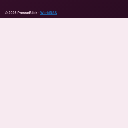
© 2026 PresseBlick ·
WorldRSS