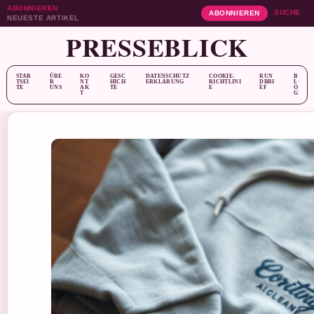
ABONNIEREN
SUCHE
ABONNIEREN
NEUESTE ARTIKEL
PRESSEBLICK
STAR
ÜBE
KO
GESC
DATENSCHUTZ
COOKIE-
RUN
B
TSEI
R
NT
HICH
ERKLÄRUNG
RICHTLINI
DBRI
L
TE
UNS
AK
TE
E
EF
O
T
G