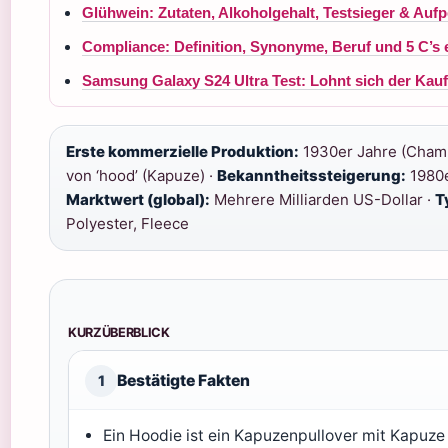
Glühwein: Zutaten, Alkoholgehalt, Testsieger & Auf
Compliance: Definition, Synonyme, Beruf und 5 C’s e
Samsung Galaxy S24 Ultra Test: Lohnt sich der Kau
Erste kommerzielle Produktion:
1930er Jahre (Champ
von ‘hood’ (Kapuze) ·
Bekanntheitssteigerung:
1980e
Marktwert (global):
Mehrere Milliarden US-Dollar ·
T
Polyester, Fleece
KURZÜBERBLICK
Bestätigte Fakten
1
Ein Hoodie ist ein Kapuzenpullover mit Kapuz