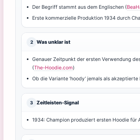
Der Begriff stammt aus dem Englischen (
BeaHa
Erste kommerzielle Produktion 1934 durch Ch
Was unklar ist
2
Genauer Zeitpunkt der ersten Verwendung des W
(
The-Hoodie.com
)
Ob die Variante ‘hoody’ jemals als akzeptierte 
Zeitleisten-Signal
3
1934: Champion produziert ersten Hoodie für A