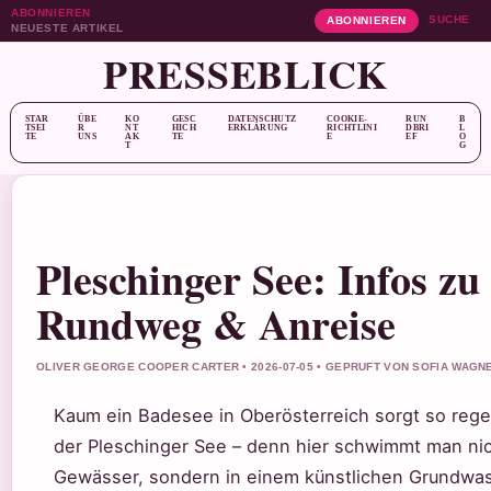
ABONNIEREN
SUCHE
ABONNIEREN
NEUESTE ARTIKEL
PRESSEBLICK
STAR
ÜBE
KO
GESC
DATENSCHUTZ
COOKIE-
RUN
B
TSEI
R
NT
HICH
ERKLÄRUNG
RICHTLINI
DBRI
L
TE
UNS
AK
TE
E
EF
O
T
G
Pleschinger See: Infos zu
Rundweg & Anreise
OLIVER GEORGE COOPER CARTER • 2026-07-05 • GEPRUFT VON SOFIA WAGN
Kaum ein Badesee in Oberösterreich sorgt so rege
der Pleschinger See – denn hier schwimmt man nic
Gewässer, sondern in einem künstlichen Grundwas