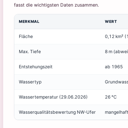
fasst die wichtigsten Daten zusammen.
MERKMAL
WERT
Fläche
0,12 km² (
Max. Tiefe
8 m (abwei
Entstehungszeit
ab 1965
Wassertyp
Grundwasse
Wassertemperatur (29.06.2026)
26 °C
Wasserqualitätsbewertung NW-Ufer
mangelhaft