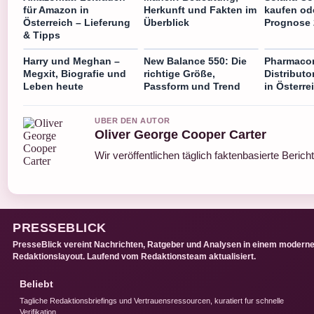
für Amazon in
Herkunft und Fakten im
kaufen od
Österreich – Lieferung
Überblick
Prognose 
& Tipps
Harry und Meghan –
New Balance 550: Die
Pharmaco
Megxit, Biografie und
richtige Größe,
Distributo
Leben heute
Passform und Trend
in Österre
UBER DEN AUTOR
Oliver George Cooper Carter
Wir veröffentlichen täglich faktenbasierte Berich
PRESSEBLICK
PresseBlick vereint Nachrichten, Ratgeber und Analysen in einem modern
Redaktionslayout. Laufend vom Redaktionsteam aktualisiert.
Beliebt
Tagliche Redaktionsbriefings und Vertrauensressourcen, kuratiert fur schnelle
Verifikation.