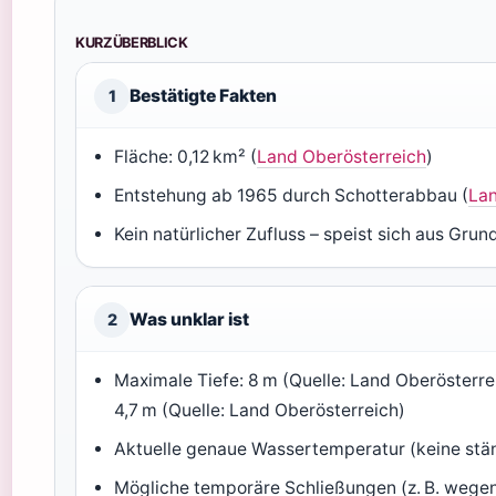
KURZÜBERBLICK
Bestätigte Fakten
1
Fläche: 0,12 km² (
Land Oberösterreich
)
Entstehung ab 1965 durch Schotterabbau (
Lan
Kein natürlicher Zufluss – speist sich aus Gru
Was unklar ist
2
Maximale Tiefe: 8 m (Quelle: Land Oberösterr
4,7 m (Quelle: Land Oberösterreich)
Aktuelle genaue Wassertemperatur (keine stä
Mögliche temporäre Schließungen (z. B. wege