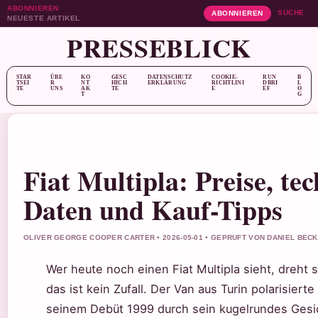
ABONNIEREN
SUCHE
ABONNIEREN
NEUESTE ARTIKEL
PRESSEBLICK
STAR
ÜBE
KO
GESC
DATENSCHUTZ
COOKIE-
RUN
B
TSEI
R
NT
HICH
ERKLÄRUNG
RICHTLINI
DBRI
L
TE
UNS
AK
TE
E
EF
O
T
G
Fiat Multipla: Preise, te
Daten und Kauf-Tipps
OLIVER GEORGE COOPER CARTER • 2026-05-01 • GEPRUFT VON DANIEL BEC
Wer heute noch einen Fiat Multipla sieht, dreht 
das ist kein Zufall. Der Van aus Turin polarisierte
seinem Debüt 1999 durch sein kugelrundes Gesi