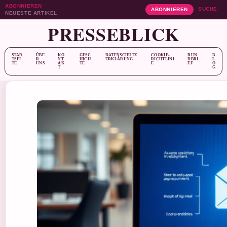
ABONNIEREN
SUCHE
ABONNIEREN
NEUESTE ARTIKEL
PRESSEBLICK
STAR
ÜBE
KO
GESC
DATENSCHUTZ
COOKIE-
RUN
B
TSEI
R
NT
HICH
ERKLÄRUNG
RICHTLINI
DBRI
L
TE
UNS
AK
TE
E
EF
O
T
G