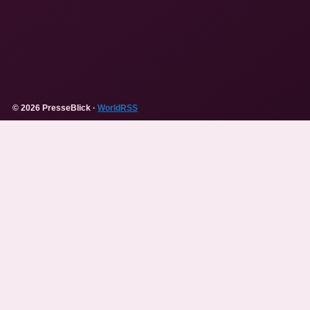
© 2026 PresseBlick ·
WorldRSS