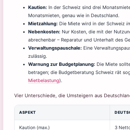
Kaution:
In der Schweiz sind drei Monatsmiete
Monatsmieten, genau wie in Deutschland.
Mietzahlung:
Die Miete wird in der Schweiz
i
Nebenkosten:
Nur Kosten, die mit der Nutzu
abrechenbar – Reparatur und Unterhalt des Ge
Verwaltungspauschale:
Eine Verwaltungspaus
zulässig.
Warnung zur Budgetplanung:
Die Miete sollt
betragen; die Budgetberatung Schweiz rät sog
Mietbelastung
).
Vier Unterschiede, die Umsteigern aus Deutschlan
ASPEKT
DEUTS
Kaution (max.)
3 Nett