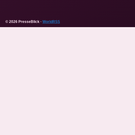
© 2026 PresseBlick ·
WorldRSS