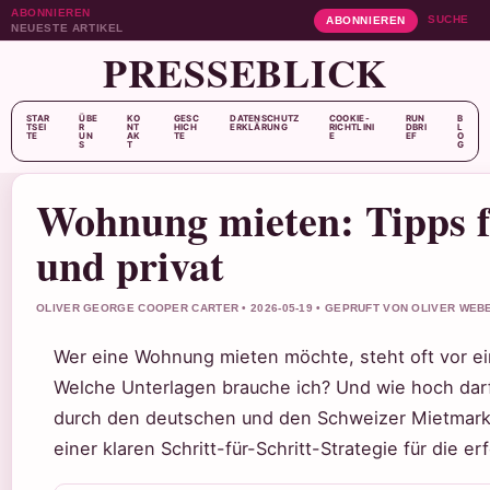
ABONNIEREN
SUCHE
ABONNIEREN
NEUESTE ARTIKEL
PRESSEBLICK
STAR
ÜBE
KO
GESC
DATENSCHUTZ
COOKIE-
RUN
B
TSEI
R
NT
HICH
ERKLÄRUNG
RICHTLINI
DBRI
L
TE
UN
AK
TE
E
EF
O
S
T
G
Wohnung mieten: Tipps f
und privat
OLIVER GEORGE COOPER CARTER • 2026-05-19 • GEPRUFT VON OLIVER WEB
Wer eine Wohnung mieten möchte, steht oft vor ein
Welche Unterlagen brauche ich? Und wie hoch darf
durch den deutschen und den Schweizer Mietmarkt 
einer klaren Schritt-für-Schritt-Strategie für die 