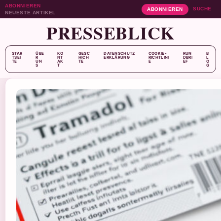
ABONNIEREN
SUCHE
ABONNIEREN
NEUESTE ARTIKEL
PRESSEBLICK
STAR
ÜBE
KO
GESC
DATENSCHUTZ
COOKIE-
RUN
B
TSEI
R
NT
HICH
ERKLÄRUNG
RICHTLINI
DBRI
L
TE
UN
AK
TE
E
EF
O
S
T
G