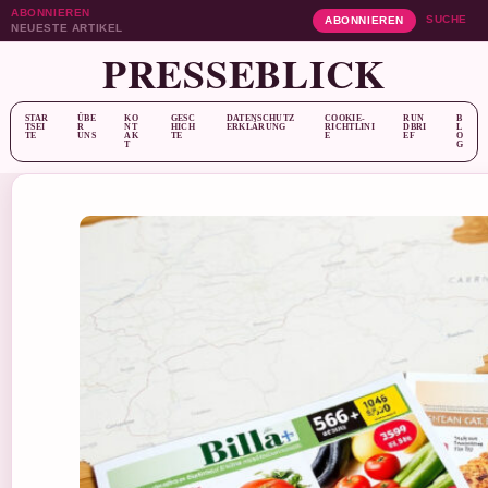
ABONNIEREN
SUCHE
ABONNIEREN
NEUESTE ARTIKEL
PRESSEBLICK
STAR
ÜBE
KO
GESC
DATENSCHUTZ
COOKIE-
RUN
B
TSEI
R
NT
HICH
ERKLÄRUNG
RICHTLINI
DBRI
L
TE
UNS
AK
TE
E
EF
O
T
G