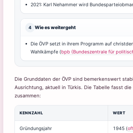
2021: Karl Nehammer wird Bundesparteiobman
Wie es weitergeht
4
Die ÖVP setzt in ihrem Programm auf christde
Wahlkämpfe (
bpb (Bundeszentrale für politisc
Die Grunddaten der ÖVP sind bemerkenswert stabi
Ausrichtung, aktuell in Türkis. Die Tabelle fasst d
zusammen:
KENNZAHL
WERT
Gründungsjahr
1945 (
of