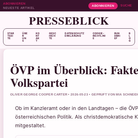
ABONNIEREN
SUCHE
ABONNIEREN
NEUESTE ARTIKEL
PRESSEBLICK
STAR
ÜBE
KO
GESC
DATENSCHUTZ
COOKIE-
RUN
B
TSEI
R
NT
HICH
ERKLÄRUNG
RICHTLINI
DBRI
L
TE
UN
AK
TE
E
EF
O
S
T
G
ÖVP im Überblick: Fakte
Volkspartei
OLIVER GEORGE COOPER CARTER • 2026-05-23 • GEPRUFT VON MIA SCHNEID
Ob im Kanzleramt oder in den Landtagen – die ÖVP 
österreichischen Politik. Als christdemokratische
mitgestaltet.