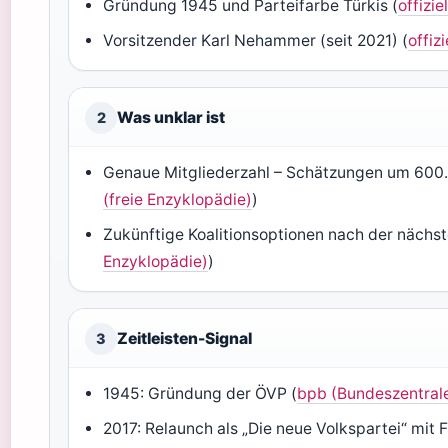
Gründung 1945 und Parteifarbe Türkis (
offizi
Vorsitzender Karl Nehammer (seit 2021) (
offiz
Was unklar ist
2
Genaue Mitgliederzahl – Schätzungen um 600.00
(freie Enzyklopädie)
)
Zukünftige Koalitionsoptionen nach der nächst
Enzyklopädie)
)
Zeitleisten-Signal
3
1945: Gründung der ÖVP (
bpb (Bundeszentrale 
2017: Relaunch als „Die neue Volkspartei“ mit F