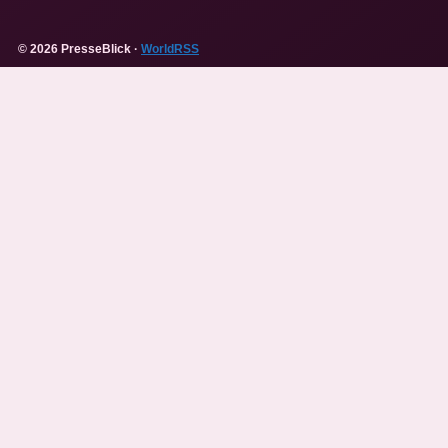
© 2026 PresseBlick ·
WorldRSS