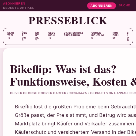
ABONNIEREN
SUCHE
ABONNIEREN
NEUESTE ARTIKEL
PRESSEBLICK
STAR
ÜBE
KO
GESC
DATENSCHUTZ
COOKIE-
RUN
B
TSEI
R
NT
HICH
ERKLÄRUNG
RICHTLINI
DBRI
L
TE
UN
AK
TE
E
EF
O
S
T
G
Bikeflip: Was ist das?
Funktionsweise, Kosten 
OLIVER GEORGE COOPER CARTER • 2026-04-25 • GEPRUFT VON HANNAH FIS
Bikeflip löst die größten Probleme beim Gebraucht
Größe passt, der Preis stimmt, und Betrug wird a
Marktplatz bringt Käufer und Verkäufer zusammen
Käuferschutz und versichertem Versand in der Bike