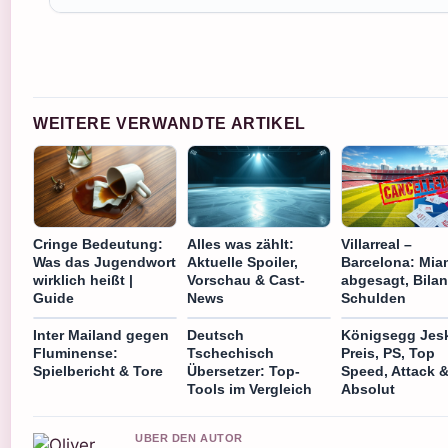
WEITERE VERWANDTE ARTIKEL
Cringe Bedeutung:
Alles was zählt:
Villarreal –
Was das Jugendwort
Aktuelle Spoiler,
Barcelona: Mia
wirklich heißt |
Vorschau & Cast-
abgesagt, Bilan
Guide
News
Schulden
Inter Mailand gegen
Deutsch
Königsegg Jes
Fluminense:
Tschechisch
Preis, PS, Top
Spielbericht & Tore
Übersetzer: Top-
Speed, Attack 
Tools im Vergleich
Absolut
UBER DEN AUTOR